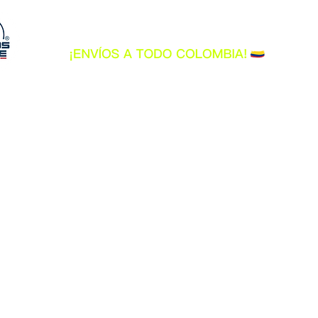
BEGINNING
CASCOS
INDUMENTARIA
Lo sentimos, este producto no está disponible
Buscar productos
Mi cuenta
Seguimiento de pedidos
Favoritos
Cesta
Tarjetas Regalo
Mostrar precios en:
COP