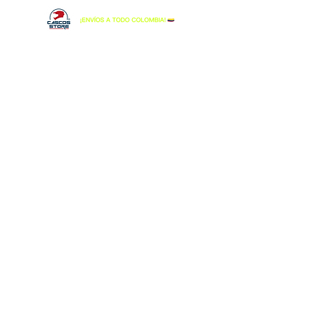
SMK
Tienda
/
SMK
Tenemos 50 años de experiencia en la fabricación
de cascos combinados con nuestra pasión por la
conducción que nos ayuda a comprender las
necesidades únicas de nuestros motociclistas.
Nuestros diseñadores de cascos están ubicados
estratégicamente en todo el mundo y, por lo tanto,
entienden los requisitos de los diferentes mercados
locales y las condiciones de conducción únicas.
Los cascos SMK se venden en más de 50 países
de todo el mundo y hemos establecido una sólida
reputación por ofrecer constantemente cascos de
primera calidad.